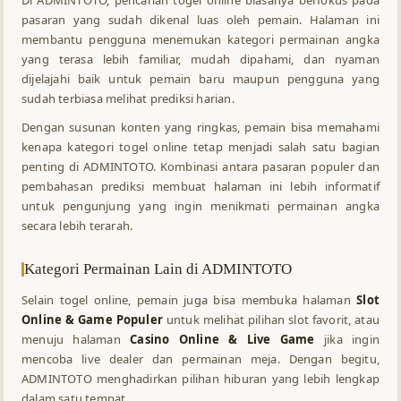
Di ADMINTOTO, pencarian togel online biasanya berfokus pada
pasaran yang sudah dikenal luas oleh pemain. Halaman ini
membantu pengguna menemukan kategori permainan angka
yang terasa lebih familiar, mudah dipahami, dan nyaman
dijelajahi baik untuk pemain baru maupun pengguna yang
sudah terbiasa melihat prediksi harian.
Dengan susunan konten yang ringkas, pemain bisa memahami
kenapa kategori togel online tetap menjadi salah satu bagian
penting di ADMINTOTO. Kombinasi antara pasaran populer dan
pembahasan prediksi membuat halaman ini lebih informatif
untuk pengunjung yang ingin menikmati permainan angka
secara lebih terarah.
Kategori Permainan Lain di ADMINTOTO
Selain togel online, pemain juga bisa membuka halaman
Slot
Online & Game Populer
untuk melihat pilihan slot favorit, atau
menuju halaman
Casino Online & Live Game
jika ingin
mencoba live dealer dan permainan meja. Dengan begitu,
ADMINTOTO menghadirkan pilihan hiburan yang lebih lengkap
dalam satu tempat.