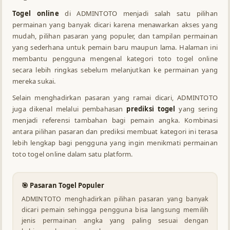
Togel online
di ADMINTOTO menjadi salah satu pilihan
permainan yang banyak dicari karena menawarkan akses yang
mudah, pilihan pasaran yang populer, dan tampilan permainan
yang sederhana untuk pemain baru maupun lama. Halaman ini
membantu pengguna mengenal kategori toto togel online
secara lebih ringkas sebelum melanjutkan ke permainan yang
mereka sukai.
Selain menghadirkan pasaran yang ramai dicari, ADMINTOTO
juga dikenal melalui pembahasan
prediksi togel
yang sering
menjadi referensi tambahan bagi pemain angka. Kombinasi
antara pilihan pasaran dan prediksi membuat kategori ini terasa
lebih lengkap bagi pengguna yang ingin menikmati permainan
toto togel online dalam satu platform.
🎯 Pasaran Togel Populer
ADMINTOTO menghadirkan pilihan pasaran yang banyak
dicari pemain sehingga pengguna bisa langsung memilih
jenis permainan angka yang paling sesuai dengan